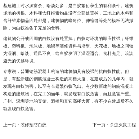
基建施工时水源富余、暗淡处多，是白蚁繁衍孳生的有利条件。建筑
场地的树根、木料和含纤维素物品没有全部处置掉，工地上的木料和
含纤维素物品四处都是，建筑物的暗角位、伸缩缝等处的模板无法撤
除，为白蚁准备了充足的食料。
建筑物公开或四周的白蚁没有处置掉；白蚁对环境的顺应性强；纤维
板、塑料板、泡沫板、地毯等装修资料与墙壁、天花板、地板之间较
为湿润、暗淡、通风不良，给白蚁发明了温湿适合、食料充足、暗淡
避光的优越环境。
专家说，普通钢筋混凝土构造的建筑物具有较强的抗白蚁性能。但
是，有些新建的钢筋混凝土构造的高楼大厦，在建成后的几年内，就
发现有白蚁为害，以至有长翅繁衍蚁飞出。有少数新建的钢筋混凝土
构造的建筑物，在完工的当年，就发现有白蚁危害，而且危害严重。
广州、深圳等地的宾馆、酒楼和其它高楼大厦，有不少在建成后不久
就发现白蚁危害。
上一页：
装修预防白蚁
下一页：
杀虫灭鼠工程