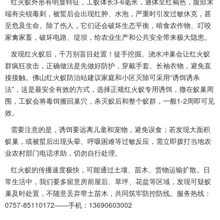
红火蚁外形有明显特征，工蚁体长3-6毫米，通体呈红褐色，腹部末
端有尖锐毒刺，被蜇后会出现红肿、水泡，严重时引发过敏休克，甚
至危及生命。除了伤人，它们还会破坏生态平衡，啃食农作物、叮咬
家禽家畜，破坏电路、堤坝，给农业生产和公共安全带来极大隐患。
发现红火蚁后，千万别盲目处置！徒手挖掘、浇水冲巢会让
红火蚁
群疯狂攻击，正确做法是先做好防护，穿戴手套、长袖衣物，避免直
接接触。佛山红火蚁防治站建议家庭和小区灭除可采用“诱饵诱杀
法”，这是最安全有效的方式，选择正规红火蚁专用诱饵，撒在蚁巢周
围，工蚁会将毒饵搬回巢穴，杀灭蚁后和整个蚁群，一般1-2周即可见
效。
需要注意的是，诱饵要远离儿童和宠物，避免误食；若发现大面积
蚁巢，或被蜇后出现头晕、呼吸困难等过敏反应，需立即拨打当地农
业农村部门电话求助，切勿
自行处理
。
红火蚁的传播速度极快，可能通过土壤、苗木、货物运输扩散。日
常生活中，我们要多留意房前屋后、草坪、花盆等区域，发现可疑蚁
巢
及时处置
，不随意丢弃带土苗木，共同筑牢防控防线。服务热线：
0757-85110172——手机：13690603002